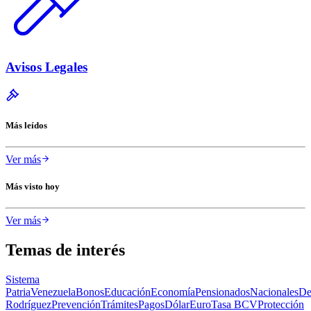
Avisos Legales
Más leídos
Ver más
Más visto hoy
Ver más
Temas de interés
Sistema
Patria
Venezuela
Bonos
Educación
Economía
Pensionados
Nacionales
De
Rodríguez
Prevención
Trámites
Pagos
Dólar
Euro
Tasa BCV
Protección