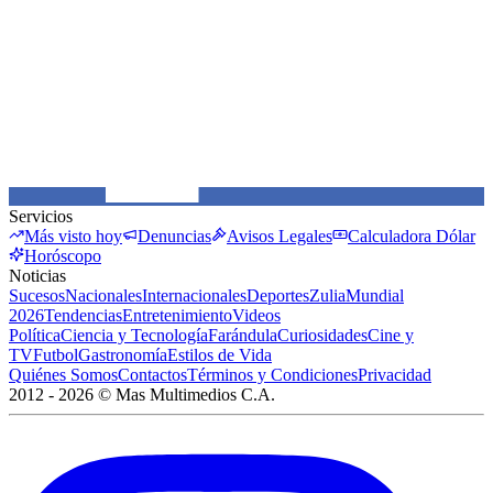
Servicios
Más visto hoy
Denuncias
Avisos Legales
Calculadora Dólar
Horóscopo
Noticias
Sucesos
Nacionales
Internacionales
Deportes
Zulia
Mundial
2026
Tendencias
Entretenimiento
Videos
Política
Ciencia y Tecnología
Farándula
Curiosidades
Cine y
TV
Futbol
Gastronomía
Estilos de Vida
Quiénes Somos
Contactos
Términos y Condiciones
Privacidad
2012 -
2026
©
Mas Multimedios C.A.