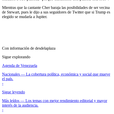
Mientras que la cantante Cher baraja las posibilidades de ser vecina
de Stewart, pues le dijo a sus seguidores de Twitter que si Trump es
elegido se mudaría a Jupiter.
Con información de
desdelaplaza
Sigue explorando
Agenda de Venezuela
Nacionales
—
La cobertura política, económica y social que mueve
el país.
›
Sigue leyendo
Más leídos
—
Los temas con mejor rendimiento editorial y mayor
interés de la audiencia.
›