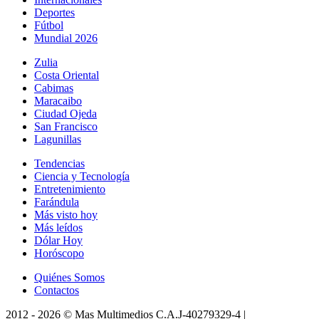
Deportes
Fútbol
Mundial 2026
Zulia
Costa Oriental
Cabimas
Maracaibo
Ciudad Ojeda
San Francisco
Lagunillas
Tendencias
Ciencia y Tecnología
Entretenimiento
Farándula
Más visto hoy
Más leídos
Dólar Hoy
Horóscopo
Quiénes Somos
Contactos
2012 -
2026
©
Mas Multimedios C.A.
J-40279329-4
|