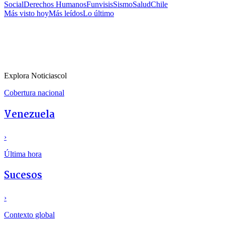
Social
Derechos Humanos
Funvisis
Sismo
Salud
Chile
Más visto hoy
Más leídos
Lo último
Explora Noticiascol
Cobertura nacional
Venezuela
›
Última hora
Sucesos
›
Contexto global