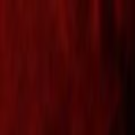
Lectura y tema
Cambiar tema
A-
A
A+
Redes Sociales