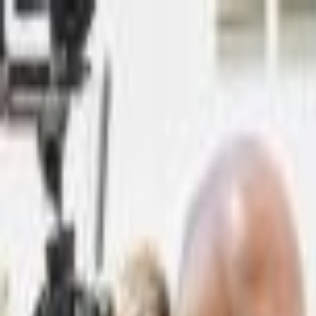
Lectura y tema
Cambiar tema
A-
A
A+
Redes Sociales