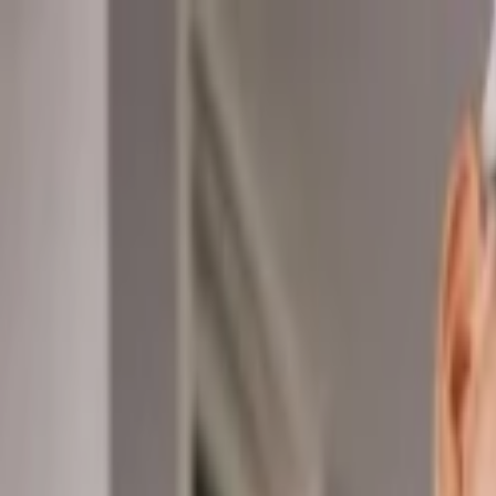
Lectura y tema
Cambiar tema
A-
A
A+
Redes Sociales