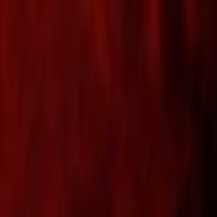
Lectura y tema
Cambiar tema
A-
A
A+
Redes Sociales