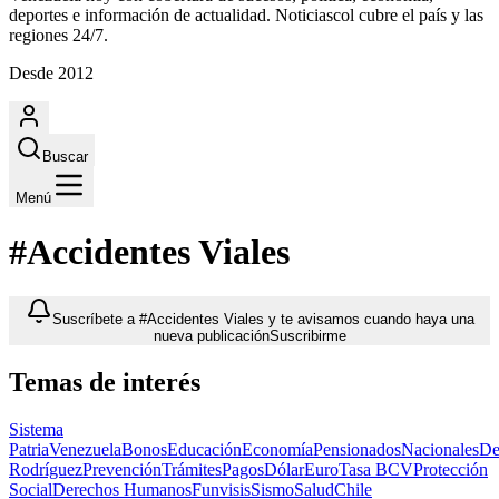
deportes e información de actualidad. Noticiascol cubre el país y las
regiones 24/7.
Desde 2012
Buscar
Menú
#Accidentes Viales
Suscríbete a #Accidentes Viales y te avisamos cuando haya una
nueva publicación
Suscribirme
Temas de interés
Sistema
Patria
Venezuela
Bonos
Educación
Economía
Pensionados
Nacionales
De
Rodríguez
Prevención
Trámites
Pagos
Dólar
Euro
Tasa BCV
Protección
Social
Derechos Humanos
Funvisis
Sismo
Salud
Chile