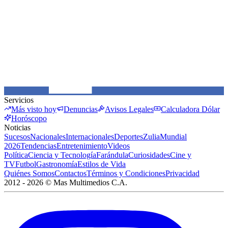
Servicios
Más visto hoy
Denuncias
Avisos Legales
Calculadora Dólar
Horóscopo
Noticias
Sucesos
Nacionales
Internacionales
Deportes
Zulia
Mundial
2026
Tendencias
Entretenimiento
Videos
Política
Ciencia y Tecnología
Farándula
Curiosidades
Cine y
TV
Futbol
Gastronomía
Estilos de Vida
Quiénes Somos
Contactos
Términos y Condiciones
Privacidad
2012 -
2026
©
Mas Multimedios C.A.