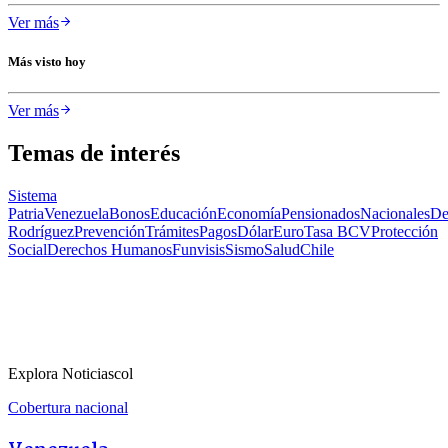
Ver más
Más visto hoy
Ver más
Temas de interés
Sistema
Patria
Venezuela
Bonos
Educación
Economía
Pensionados
Nacionales
De
Rodríguez
Prevención
Trámites
Pagos
Dólar
Euro
Tasa BCV
Protección
Social
Derechos Humanos
Funvisis
Sismo
Salud
Chile
Explora Noticiascol
Cobertura nacional