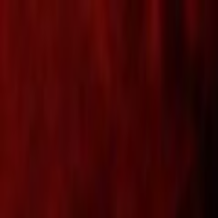
Lectura y tema
Cambiar tema
A-
A
A+
Redes Sociales