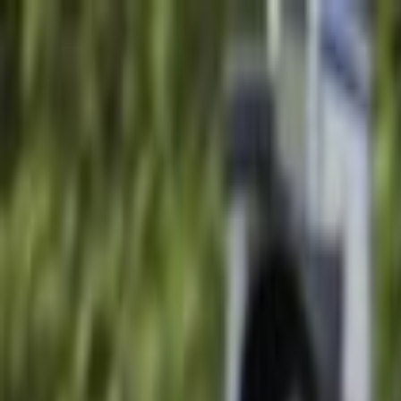
Lectura y tema
Cambiar tema
A-
A
A+
Redes Sociales