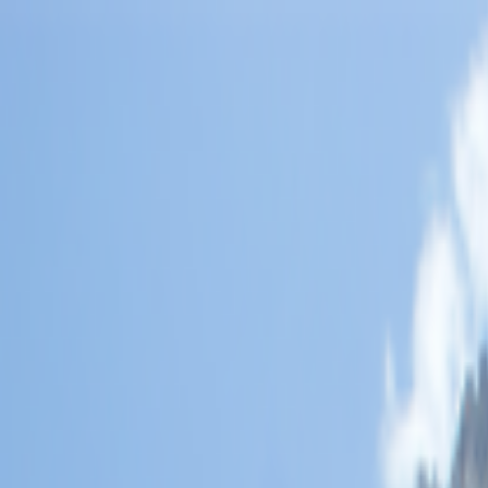
Lectura y tema
Cambiar tema
A-
A
A+
Redes Sociales