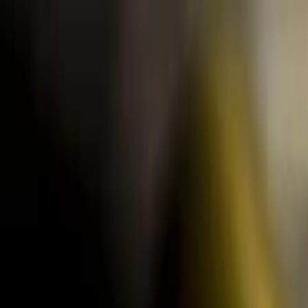
Lectura y tema
Cambiar tema
A-
A
A+
Redes Sociales