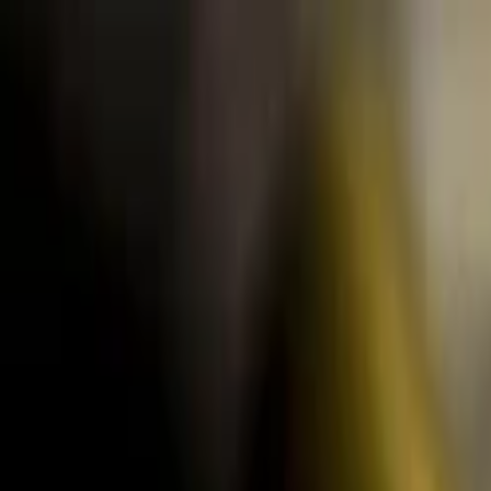
Lectura y tema
Cambiar tema
A-
A
A+
Redes Sociales