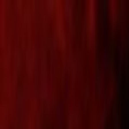
Lectura y tema
Cambiar tema
A-
A
A+
Redes Sociales