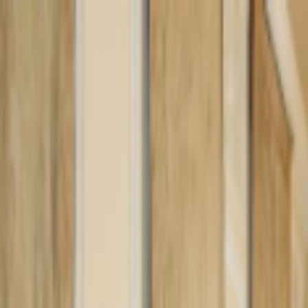
Lectura y tema
Cambiar tema
A-
A
A+
Redes Sociales