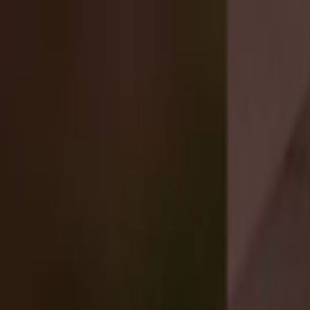
Lectura y tema
Cambiar tema
A-
A
A+
Redes Sociales