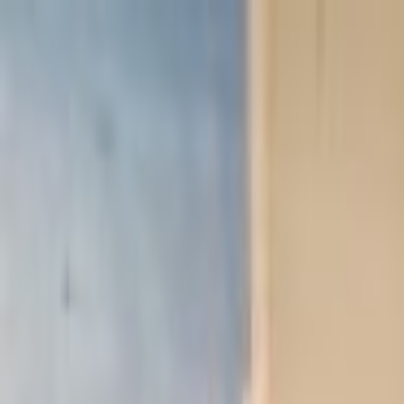
Lectura y tema
Cambiar tema
A-
A
A+
Redes Sociales