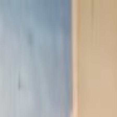
Lectura y tema
Cambiar tema
A-
A
A+
Redes Sociales