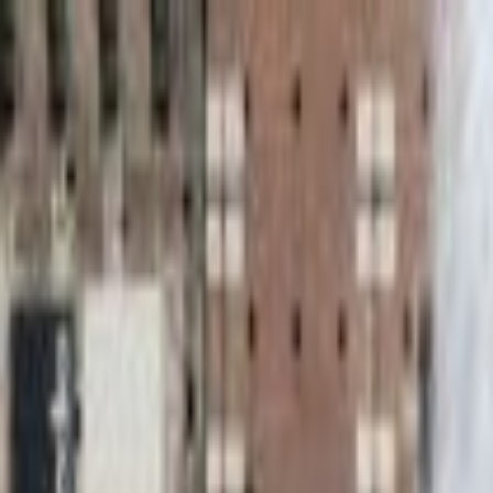
Lectura y tema
Cambiar tema
A-
A
A+
Redes Sociales