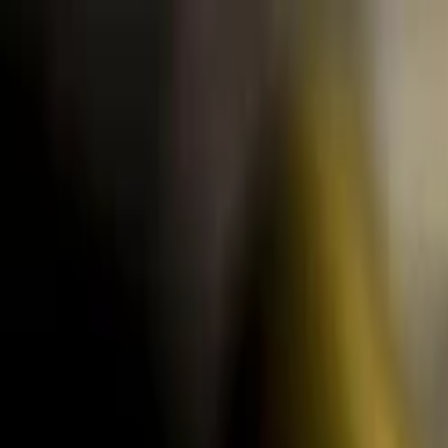
Lectura y tema
Cambiar tema
A-
A
A+
Redes Sociales