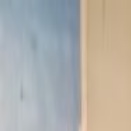
Lectura y tema
Cambiar tema
A-
A
A+
Redes Sociales