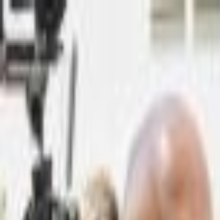
Lectura y tema
Cambiar tema
A-
A
A+
Redes Sociales