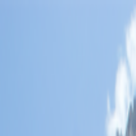
Lectura y tema
Cambiar tema
A-
A
A+
Redes Sociales